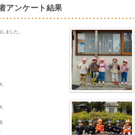
用者アンケート結果
施しました。
人
人
足
人