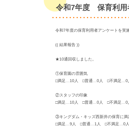
令和7年度 保育利
令和7年度の保育利用者アンケートを実
(( 結果報告 ))
★10通回収しました。
①保育園の雰囲気
□満足…10人 □普通…0人 □不満足…0
②スタッフの印象
□満足…10人 □普通…0人 □不満足…0
③キングダム・キッズ西新井の保育に満
□満足…9人 □普通…1人 □不満足…0